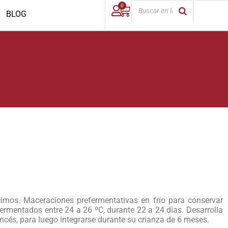
0
BLOG
imos. Maceraciones prefermentativas en frío para conservar
fermentados entre 24 a 26 ºC, durante 22 a 24 días. Desarrolla
ncés, para luego integrarse durante su crianza de 6 meses.