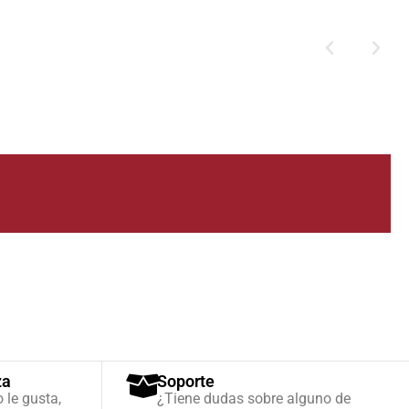
V
1
5
d
c
za
Soporte
o le gusta,
¿Tiene dudas sobre alguno de