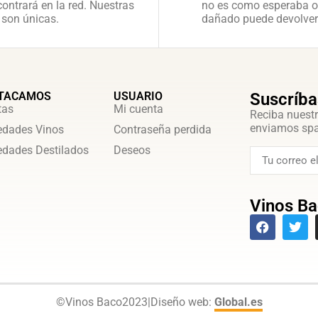
ontrará en la red. Nuestras
no es como esperaba o
 son únicas.
dañado puede devolver
TACAMOS
USUARIO
Suscríba
tas
Mi cuenta
Reciba nuestr
enviamos sp
dades Vinos
Contraseña perdida
dades Destilados
Deseos
Vinos Ba
©
Vinos Baco
2023
|
Diseño web:
Global.es