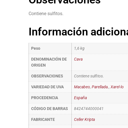
Contiene sulfitos.
Información adicion
Peso
1,6 kg
DENOMINACIÓN DE
Cava
ORIGEN
OBSERVACIONES
Contiene sulfitos.
VARIEDAD DE UVA
Macabeo
,
Parellada.
,
Xarel-lo
PROCEDENCIA
España
CÓDIGO DE BARRAS
8424744000041
FABRICANTE
Celler Kripta