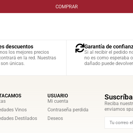
COMPRAR
es descuentos
Garantía de confian
mos los mejores precios
Si al recibir el pedido n
ontrará en la red. Nuestras
no es como esperaba o
 son únicas.
dañado puede devolver
TACAMOS
USUARIO
Suscríba
tas
Mi cuenta
Reciba nuestr
enviamos sp
dades Vinos
Contraseña perdida
dades Destilados
Deseos