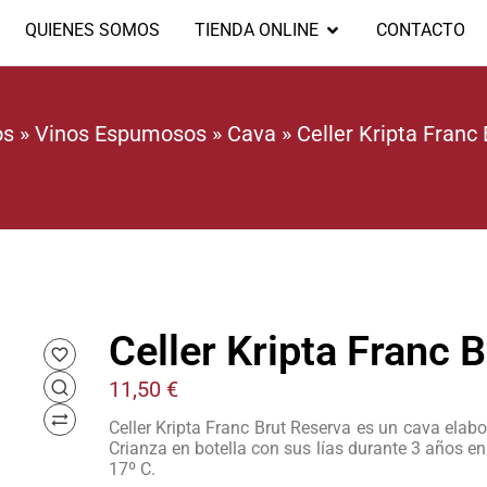
QUIENES SOMOS
TIENDA ONLINE
CONTACTO
os
»
Vinos Espumosos
»
Cava
»
Celler Kripta Franc
Celler Kripta Franc 
11,50
€
Celler Kripta Franc Brut Reserva es un cava elab
Crianza en botella con sus lías durante 3 años e
17º C.