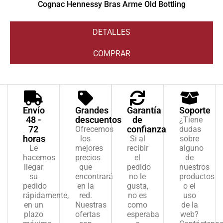
Cognac Hennessy Bras Arme Old Bottling
DETALLES
COMPRAR
Envío
Grandes
Garantía
Soporte
48 -
descuentos
de
¿Tiene
72
confianza
Ofrecemos
dudas
horas
los
Si al
sobre
Le
mejores
recibir
alguno
hacemos
precios
el
de
llegar
que
pedido
nuestros
su
encontrará
no le
productos
pedido
en la
gusta,
o el
rápidamente,
red.
no es
uso
en un
Nuestras
como
de la
plazo
ofertas
esperaba
web?