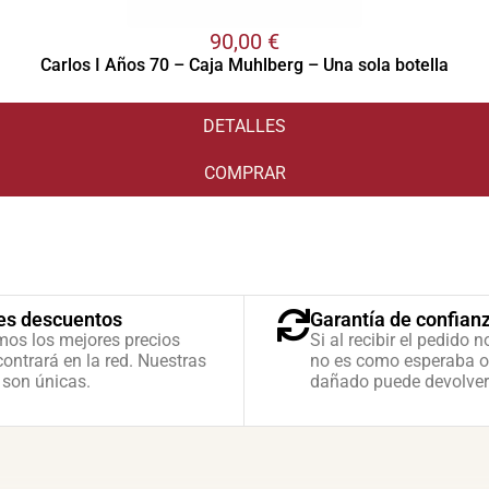
90,00
€
Carlos I Años 70 – Caja Muhlberg – Una sola botella
DETALLES
COMPRAR
es descuentos
Garantía de confian
mos los mejores precios
Si al recibir el pedido n
ontrará en la red. Nuestras
no es como esperaba o
 son únicas.
dañado puede devolver