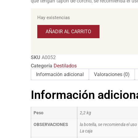
que tengan tapón de corcho, se recomienda el us
Hay existencias
AÑADIR AL CARRITO
SKU
A0052
Categoría
Destilados
Información adicional
Valoraciones (0)
Información adicion
Peso
2,2 kg
OBSERVACIONES
la botella, se recomienda el us
La caja