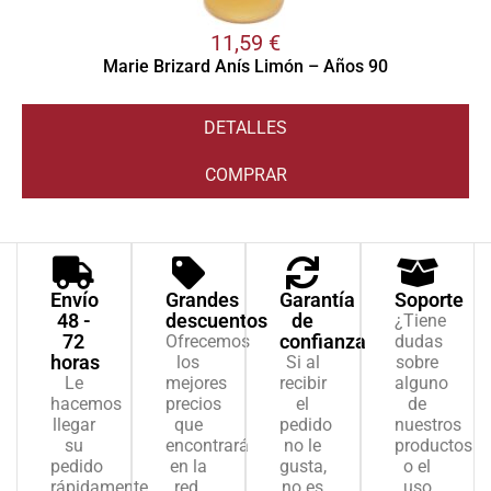
11,59
€
Marie Brizard Anís Limón – Años 90
DETALLES
COMPRAR
Envío
Grandes
Garantía
Soporte
48 -
descuentos
de
¿Tiene
72
confianza
Ofrecemos
dudas
horas
los
Si al
sobre
Le
mejores
recibir
alguno
hacemos
precios
el
de
llegar
que
pedido
nuestros
su
encontrará
no le
productos
pedido
en la
gusta,
o el
rápidamente,
red.
no es
uso