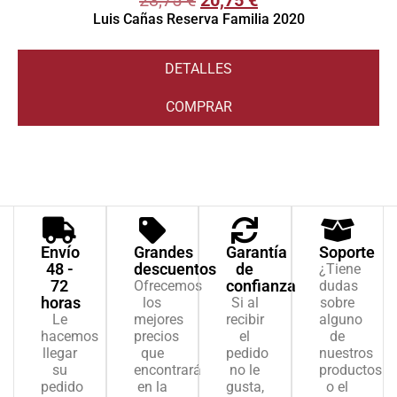
Luis Cañas Reserva Familia 2020
DETALLES
COMPRAR
V
1
5
d
c
Envío
Grandes
Garantía
Soporte
48 -
descuentos
de
¿Tiene
72
confianza
Ofrecemos
dudas
horas
los
Si al
sobre
Le
mejores
recibir
alguno
hacemos
precios
el
de
llegar
que
pedido
nuestros
su
encontrará
no le
productos
pedido
en la
gusta,
o el