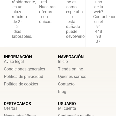
rápidamente,
red.
no es
uso
en un
Nuestras
como
de la
plazo
ofertas
esperaba
web?
máximo
son
o
Contácteno
de 2 -
únicas.
está
en el
3
dañado
91
días
puede
448
laborables.
devolverlo.
98
37.
INFORMACIÓN
NAVEGACIÓN
Aviso legal
Inicio
Condiciones generales
Tienda online
Política de privacidad
Quienes somos
Política de cookies
Contacto
Blog
DESTACAMOS
USUARIO
Ofertas
Mi cuenta
Novedades Vinos
Contraseña perdida