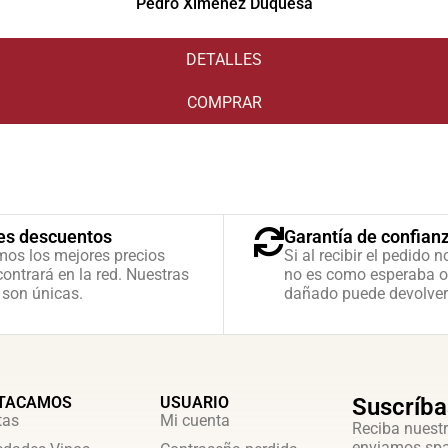
Pedro Ximénez Duquesa
DETALLES
COMPRAR
es descuentos
Garantía de confian
mos los mejores precios
Si al recibir el pedido n
ontrará en la red. Nuestras
no es como esperaba o
 son únicas.
dañado puede devolver
TACAMOS
USUARIO
Suscríba
tas
Mi cuenta
Reciba nuestr
enviamos sp