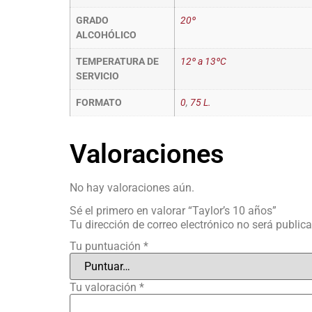
GRADO
20º
ALCOHÓLICO
TEMPERATURA DE
12º a 13ºC
SERVICIO
FORMATO
0
,
75 L.
Valoraciones
No hay valoraciones aún.
Sé el primero en valorar “Taylor’s 10 años”
Tu dirección de correo electrónico no será public
Tu puntuación
*
Tu valoración
*