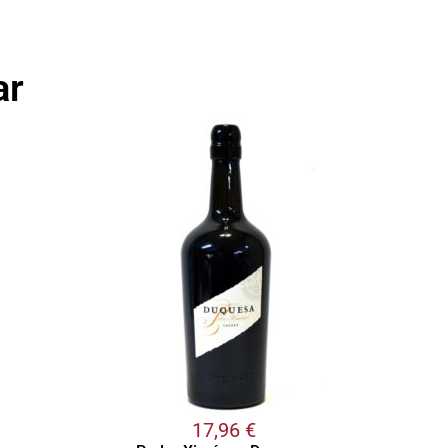
ar
17,96
€