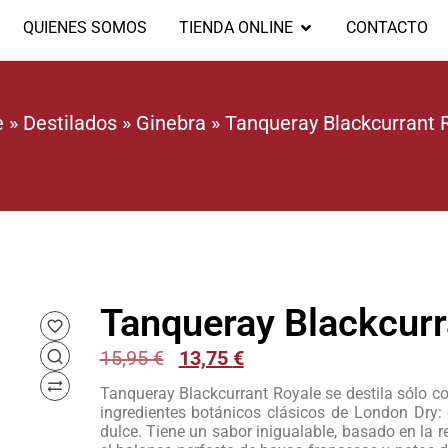
QUIENES SOMOS
TIENDA ONLINE
CONTACTO
e
»
Destilados
»
Ginebra
»
Tanqueray Blackcurrant 
Tanqueray Blackcurr
15,95
€
13,75
€
Tanqueray Blackcurrant Royale se destila sólo con
ingredientes botánicos clásicos de London Dry: e
dulce. Tiene un sabor inigualable, basado en la