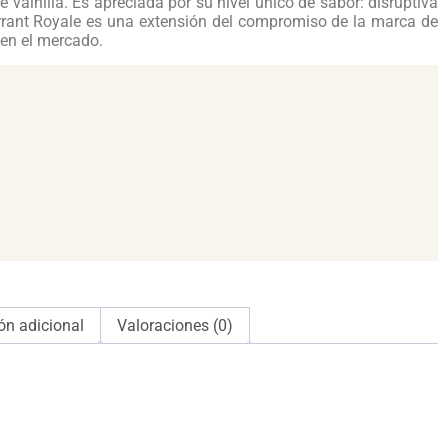
 vainilla. Es apreciada por su nivel único de sabor: disruptiva
rant Royale es una extensión del compromiso de la marca de
 en el mercado.
ón adicional
Valoraciones (0)