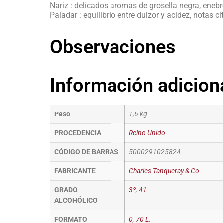
Nariz : delicados aromas de grosella negra, enebro,
Paladar : equilibrio entre dulzor y acidez, notas c
Observaciones
Información adicion
Peso
1,6 kg
PROCEDENCIA
Reino Unido
CÓDIGO DE BARRAS
5000291025824
FABRICANTE
Charles Tanqueray & Co
GRADO
3º
,
41
ALCOHÓLICO
FORMATO
0
,
70 L.