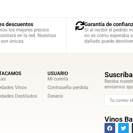
es descuentos
Garantía de confian
mos los mejores precios
Si al recibir el pedido n
ontrará en la red. Nuestras
no es como esperaba o
 son únicas.
dañado puede devolver
TACAMOS
USUARIO
Suscríba
tas
Mi cuenta
Reciba nuestr
enviamos sp
dades Vinos
Contraseña perdida
dades Destilados
Deseos
Vinos Ba