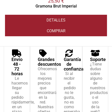
25,50
€
Gramona Brut Imperial
DETALLES
COMPRAR
Envío
Grandes
Garantía
Soporte
48 -
descuentos
de
¿Tiene
72
confianza
Ofrecemos
dudas
horas
los
Si al
sobre
Le
mejores
recibir
alguno
hacemos
precios
el
de
llegar
que
pedido
nuestros
su
encontrará
no le
productos
pedido
en la
gusta,
o el
rápidamente,
red.
no es
uso
en un
Nuestras
como
de la
plazo
ofertas
esperaba
web?