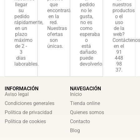
llegar
que
pedido
nuestros
su
encontrará
no le
productos
pedido
en la
gusta,
o el
rápidamente,
red.
no es
uso
en un
Nuestras
como
de la
plazo
ofertas
esperaba
web?
máximo
son
o
Contácteno
de 2 -
únicas.
está
en el
3
dañado
91
días
puede
448
laborables.
devolverlo.
98
37.
INFORMACIÓN
NAVEGACIÓN
Aviso legal
Inicio
Condiciones generales
Tienda online
Política de privacidad
Quienes somos
Política de cookies
Contacto
Blog