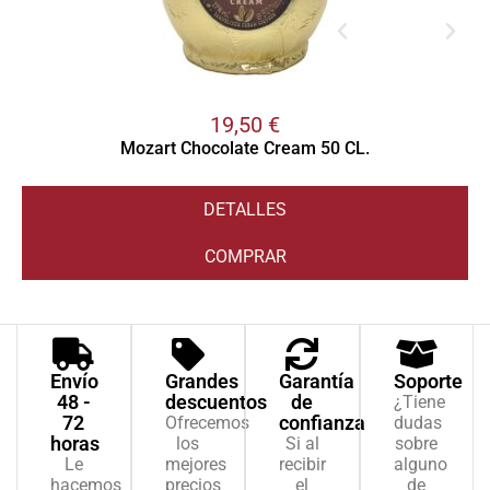
19,50
€
Mozart Chocolate Cream 50 CL.
DETALLES
COMPRAR
Envío
Grandes
Garantía
Soporte
48 -
descuentos
de
¿Tiene
72
confianza
Ofrecemos
dudas
horas
los
Si al
sobre
Le
mejores
recibir
alguno
hacemos
precios
el
de