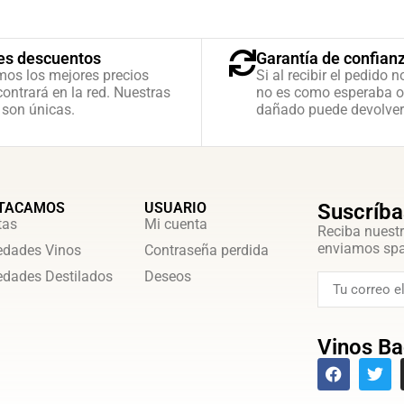
es descuentos
Garantía de confian
mos los mejores precios
Si al recibir el pedido n
ontrará en la red. Nuestras
no es como esperaba o
 son únicas.
dañado puede devolver
TACAMOS
USUARIO
Suscríba
tas
Mi cuenta
Reciba nuestr
enviamos sp
dades Vinos
Contraseña perdida
dades Destilados
Deseos
Vinos Ba