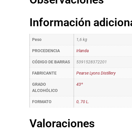
Información adicion
Peso
1,6 kg
PROCEDENCIA
Irlanda
CÓDIGO DE BARRAS
5391528372201
FABRICANTE
Pearse Lyons Distillery
GRADO
43º
ALCOHÓLICO
FORMATO
0
,
70 L.
Valoraciones