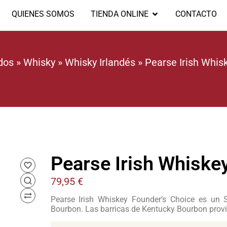
QUIENES SOMOS
TIENDA ONLINE
CONTACTO
dos
»
Whisky
»
Whisky Irlandés
»
Pearse Irish Whis
Pearse Irish Whiske
79,95
€
Pearse Irish Whiskey Founder’s Choice es un 
Bourbon. Las barricas de Kentucky Bourbon provi