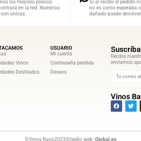
mos los mejores precios
Si al recibir el pedido n
ontrará en la red. Nuestras
no es como esperaba o
 son únicas.
dañado puede devolver
TACAMOS
USUARIO
Suscríba
tas
Mi cuenta
Reciba nuestr
enviamos sp
dades Vinos
Contraseña perdida
dades Destilados
Deseos
Vinos Ba
©
Vinos Baco
2023
|
Diseño web:
Global.es