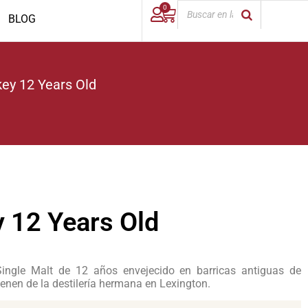
0
BLOG
key 12 Years Old
y 12 Years Old
Single Malt de 12 años envejecido en barricas antiguas de
enen de la destilería hermana en Lexington.