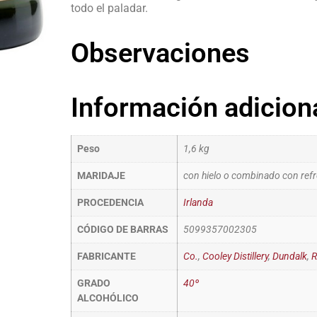
todo el paladar.
Observaciones
Información adicion
Peso
1,6 kg
MARIDAJE
con hielo o combinado con refr
PROCEDENCIA
Irlanda
CÓDIGO DE BARRAS
5099357002305
FABRICANTE
Co.
,
Cooley Distillery
,
Dundalk
,
R
GRADO
40º
ALCOHÓLICO