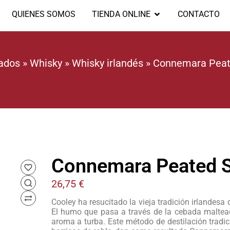
QUIENES SOMOS
TIENDA ONLINE
CONTACTO
lados
»
Whisky
»
Whisky irlandés
»
Connemara Peate
Connemara Peated S
26,75
€
Cooley ha resucitado la vieja tradición irlandes
El humo que pasa a través de la cebada maltead
aroma a turba. Este método de destilación tradi