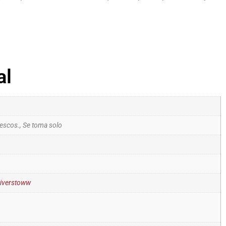
al
escos., Se toma solo
iverstoww