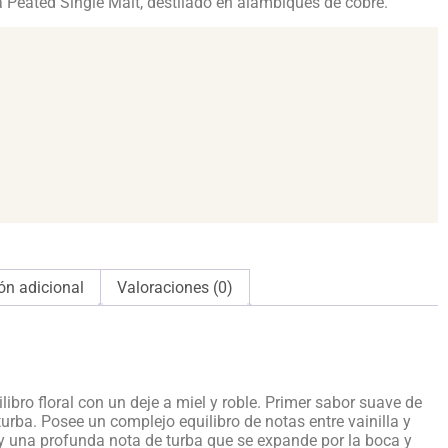
 Peated Single Malt, destilado en alambiques de cobre.
ón adicional
Valoraciones (0)
bro floral con un deje a miel y roble. Primer sabor suave de
urba. Posee un complejo equilibro de notas entre vainilla y
y una profunda nota de turba que se expande por la boca y