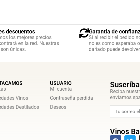
es descuentos
Garantía de confian
mos los mejores precios
Si al recibir el pedido n
ontrará en la red. Nuestras
no es como esperaba o
 son únicas.
dañado puede devolver
TACAMOS
USUARIO
Suscríba
tas
Mi cuenta
Reciba nuestr
enviamos sp
dades Vinos
Contraseña perdida
dades Destilados
Deseos
Vinos Ba