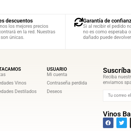
es descuentos
Garantía de confian
mos los mejores precios
Si al recibir el pedido n
ontrará en la red. Nuestras
no es como esperaba o
 son únicas.
dañado puede devolver
TACAMOS
USUARIO
Suscríba
tas
Mi cuenta
Reciba nuestr
enviamos sp
dades Vinos
Contraseña perdida
dades Destilados
Deseos
Vinos Ba