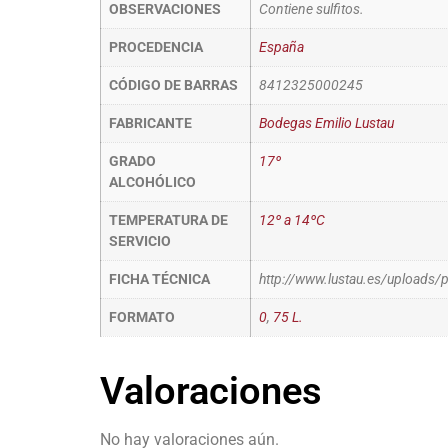
OBSERVACIONES
Contiene sulfitos.
PROCEDENCIA
España
CÓDIGO DE BARRAS
8412325000245
FABRICANTE
Bodegas Emilio Lustau
GRADO
17º
ALCOHÓLICO
TEMPERATURA DE
12º a 14ºC
SERVICIO
FICHA TÉCNICA
http://www.lustau.es/uploads/
FORMATO
0
,
75 L.
Valoraciones
No hay valoraciones aún.