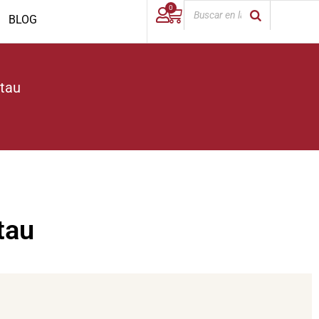
0
BLOG
stau
tau