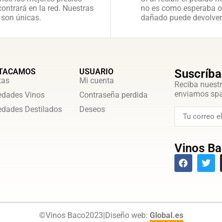
ontrará en la red. Nuestras
no es como esperaba o
 son únicas.
dañado puede devolver
TACAMOS
USUARIO
Suscríba
tas
Mi cuenta
Reciba nuestr
enviamos sp
dades Vinos
Contraseña perdida
dades Destilados
Deseos
Vinos Ba
©
Vinos Baco
2023
|
Diseño web:
Global.es