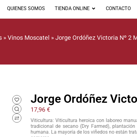
QUIENES SOMOS
TIENDA ONLINE
CONTACTO
s
»
Vinos Moscatel
»
Jorge Ordóñez Victoria Nº 2 
Jorge Ordóñez Victo
17,96
€
Viticultura: Viticultura heroica con laboreo manu
tradicional de secano (Dry Farmed), plantación
humana. La mayoría de los viñedos no están trata