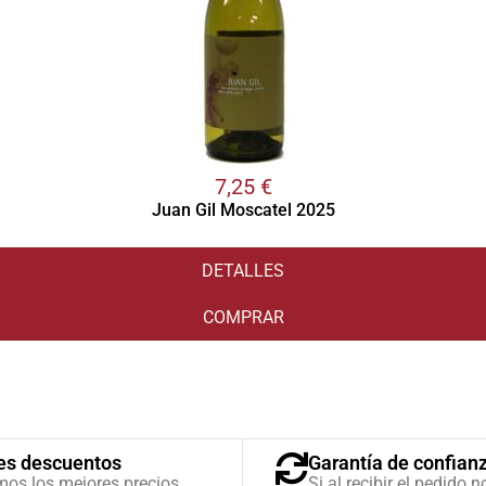
7,25
€
Juan Gil Moscatel 2025
DETALLES
COMPRAR
es descuentos
Garantía de confian
mos los mejores precios
Si al recibir el pedido n