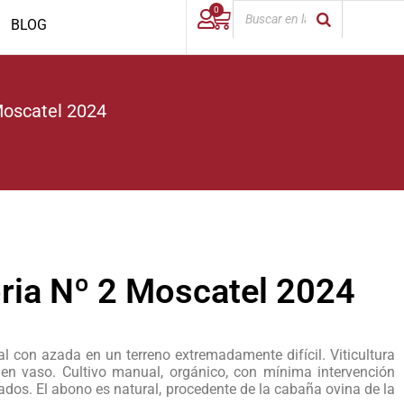
0
BLOG
Moscatel 2024
ria Nº 2 Moscatel 2024
al con azada en un terreno extremadamente difícil. Viticultura
 en vaso. Cultivo manual, orgánico, con mínima intervención
dos. El abono es natural, procedente de la cabaña ovina de la