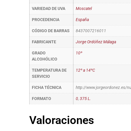
VARIEDAD DE UVA
Moscatel
PROCEDENCIA
España
CÓDIGO DE BARRAS
8437007216011
FABRICANTE
Jorge Ordóñez Málaga
GRADO
10º
ALCOHÓLICO
TEMPERATURA DE
12º a 14ºC
SERVICIO
FICHA TÉCNICA
http://www.jorgeordonez.es/nu
FORMATO
0
,
375 L.
Valoraciones