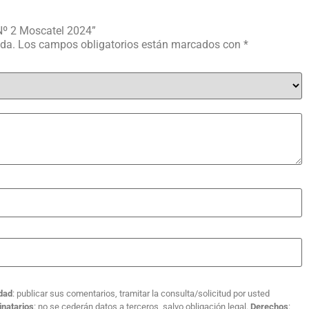
 Nº 2 Moscatel 2024”
ada.
Los campos obligatorios están marcados con
*
idad
: publicar sus comentarios, tramitar la consulta/solicitud por usted
inatarios
: no se cederán datos a terceros, salvo obligación legal.
Derechos
: