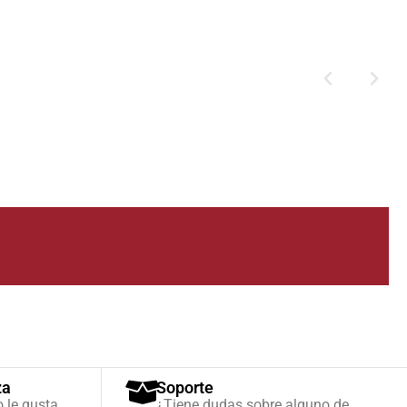
za
Soporte
o le gusta,
¿Tiene dudas sobre alguno de