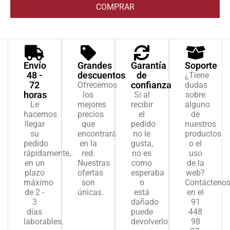
COMPRAR
Envío
Grandes
Garantía
Soporte
48 -
descuentos
de
¿Tiene
72
confianza
Ofrecemos
dudas
horas
los
Si al
sobre
Le
mejores
recibir
alguno
hacemos
precios
el
de
llegar
que
pedido
nuestros
su
encontrará
no le
productos
pedido
en la
gusta,
o el
rápidamente,
red.
no es
uso
en un
Nuestras
como
de la
plazo
ofertas
esperaba
web?
máximo
son
o
Contácteno
de 2 -
únicas.
está
en el
3
dañado
91
días
puede
448
laborables.
devolverlo.
98