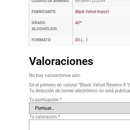
CÓDIGO DE BARRAS
6838991225294
FABRICANTE
Black Velvet Import
GRADO
40º
ALCOHÓLICO
FORMATO
00 L.
,
1
Valoraciones
No hay valoraciones aún.
Sé el primero en valorar “Black Velvet Reserve 8 Y
Tu dirección de correo electrónico no será public
Tu puntuación
*
Tu valoración
*