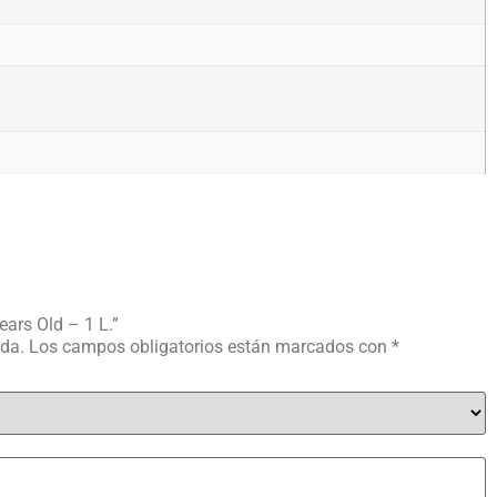
ears Old – 1 L.”
ada.
Los campos obligatorios están marcados con
*