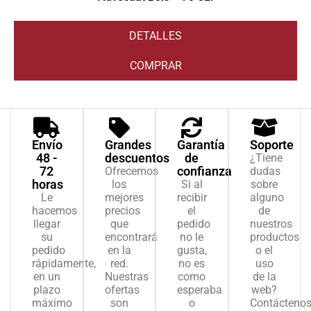
DETALLES
COMPRAR
Envío
Grandes
Garantía
Soporte
48 -
descuentos
de
¿Tiene
72
confianza
Ofrecemos
dudas
horas
los
Si al
sobre
Le
mejores
recibir
alguno
hacemos
precios
el
de
llegar
que
pedido
nuestros
su
encontrará
no le
productos
pedido
en la
gusta,
o el
rápidamente,
red.
no es
uso
en un
Nuestras
como
de la
plazo
ofertas
esperaba
web?
máximo
son
o
Contácteno