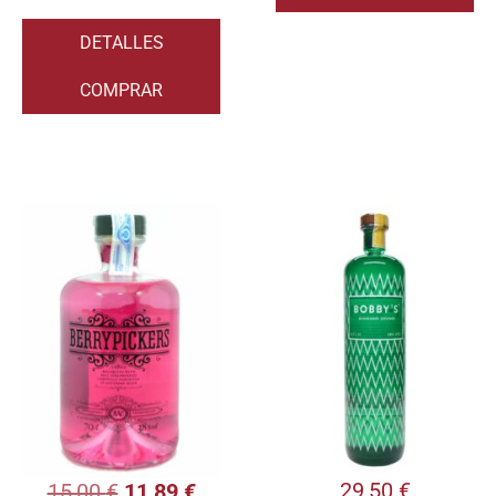
DETALLES
COMPRAR
29,50
€
15,00
€
11,89
€