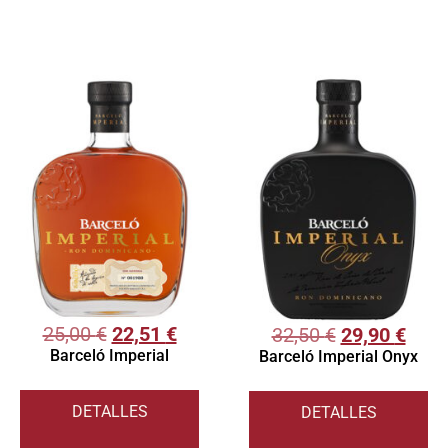
25,00
€
22,51
€
32,50
€
29,90
€
Barceló Imperial
Barceló Imperial Onyx
DETALLES
DETALLES