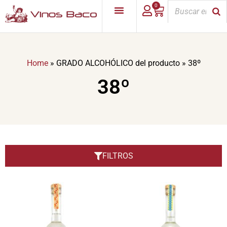
0
Home
»
GRADO ALCOHÓLICO del producto
»
38º
38º
FILTROS