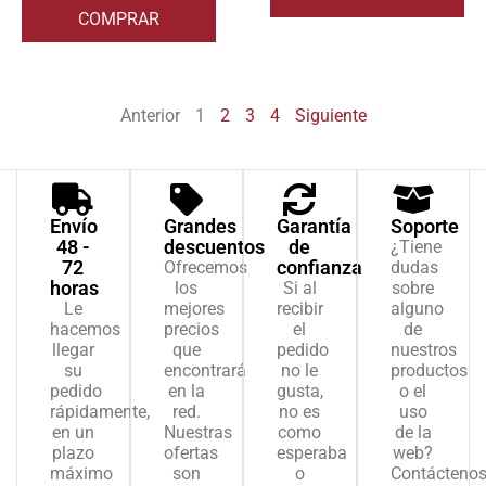
COMPRAR
Anterior
1
2
3
4
Siguiente
Envío
Grandes
Garantía
Soporte
48 -
descuentos
de
¿Tiene
72
confianza
Ofrecemos
dudas
horas
los
Si al
sobre
Le
mejores
recibir
alguno
hacemos
precios
el
de
llegar
que
pedido
nuestros
su
encontrará
no le
productos
pedido
en la
gusta,
o el
rápidamente,
red.
no es
uso
en un
Nuestras
como
de la
plazo
ofertas
esperaba
web?
máximo
son
o
Contácteno