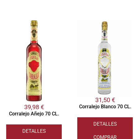
Valorado
1
con
5.00
de
5 en base
a
valoración
de un
cliente
31,50
€
39,98
€
Corralejo Blanco 70 CL.
Corralejo Añejo 70 CL.
DETALLES
DETALLES
COMPRAR