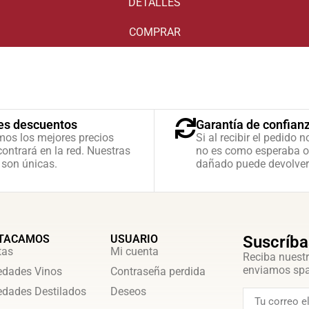
DETALLES
COMPRAR
es descuentos
Garantía de confian
mos los mejores precios
Si al recibir el pedido n
ontrará en la red. Nuestras
no es como esperaba o
 son únicas.
dañado puede devolver
TACAMOS
USUARIO
Suscríba
tas
Mi cuenta
Reciba nuestr
enviamos sp
dades Vinos
Contraseña perdida
dades Destilados
Deseos