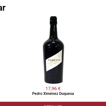
ar
17,96
€
Pedro Ximénez Duquesa