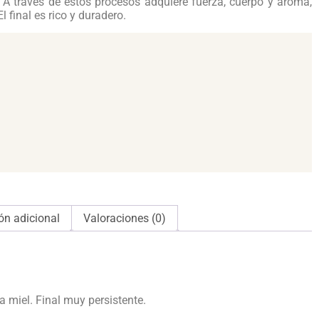
. A través de estos procesos adquiere fuerza, cuerpo y aroma,
 final es rico y duradero.
ón adicional
Valoraciones (0)
 miel. Final muy persistente.