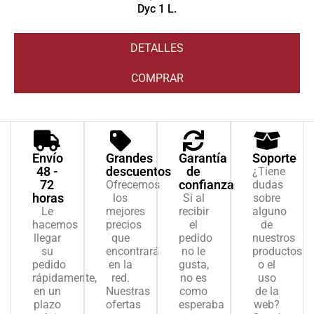
Dyc 1 L.
DETALLES
COMPRAR
Envío
Grandes
Garantía
Soporte
48 -
descuentos
de
¿Tiene
72
confianza
Ofrecemos
dudas
horas
los
Si al
sobre
Le
mejores
recibir
alguno
hacemos
precios
el
de
llegar
que
pedido
nuestros
su
encontrará
no le
productos
pedido
en la
gusta,
o el
rápidamente,
red.
no es
uso
en un
Nuestras
como
de la
plazo
ofertas
esperaba
web?