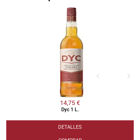
14,75
€
Dyc 1 L.
DETALLES