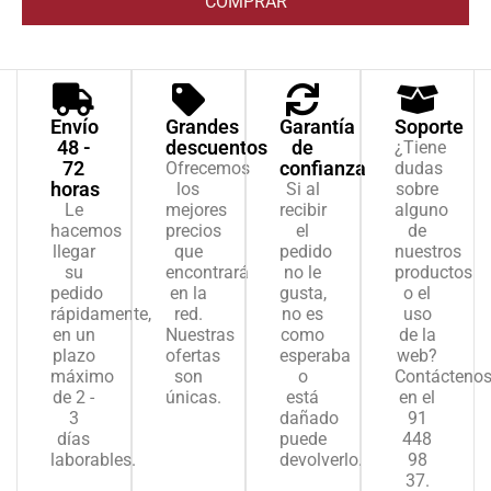
COMPRAR
Envío
Grandes
Garantía
Soporte
48 -
descuentos
de
¿Tiene
72
confianza
Ofrecemos
dudas
horas
los
Si al
sobre
Le
mejores
recibir
alguno
hacemos
precios
el
de
llegar
que
pedido
nuestros
su
encontrará
no le
productos
pedido
en la
gusta,
o el
rápidamente,
red.
no es
uso
en un
Nuestras
como
de la
plazo
ofertas
esperaba
web?
máximo
son
o
Contácteno
de 2 -
únicas.
está
en el
3
dañado
91
días
puede
448
laborables.
devolverlo.
98
37.