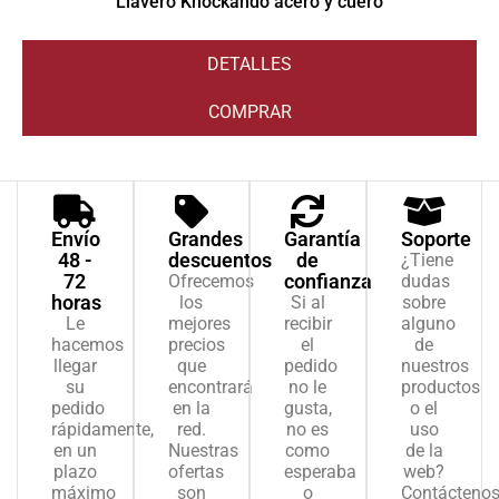
Llavero Knockando acero y cuero
DETALLES
COMPRAR
Envío
Grandes
Garantía
Soporte
48 -
descuentos
de
¿Tiene
72
confianza
Ofrecemos
dudas
horas
los
Si al
sobre
Le
mejores
recibir
alguno
hacemos
precios
el
de
llegar
que
pedido
nuestros
su
encontrará
no le
productos
pedido
en la
gusta,
o el
rápidamente,
red.
no es
uso
en un
Nuestras
como
de la
plazo
ofertas
esperaba
web?
máximo
son
o
Contácteno