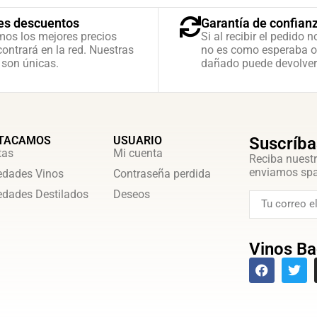
es descuentos
Garantía de confian
mos los mejores precios
Si al recibir el pedido n
ontrará en la red. Nuestras
no es como esperaba o
 son únicas.
dañado puede devolver
TACAMOS
USUARIO
Suscríba
tas
Mi cuenta
Reciba nuestr
enviamos sp
dades Vinos
Contraseña perdida
dades Destilados
Deseos
Vinos Ba