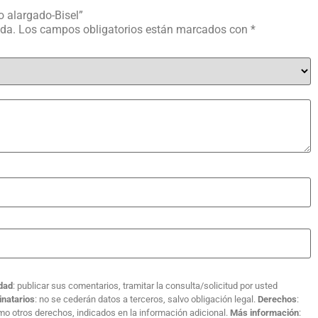
o alargado-Bisel”
ada.
Los campos obligatorios están marcados con
*
idad
: publicar sus comentarios, tramitar la consulta/solicitud por usted
inatarios
: no se cederán datos a terceros, salvo obligación legal.
Derechos
:
como otros derechos, indicados en la información adicional.
Más información
: