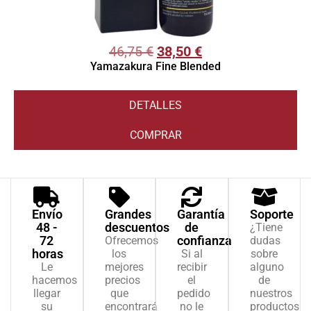
46,75
€
38,50
€
Yamazakura Fine Blended
DETALLES
COMPRAR
Envío
Grandes
Garantía
Soporte
48 -
descuentos
de
¿Tiene
72
confianza
Ofrecemos
dudas
horas
los
Si al
sobre
Le
mejores
recibir
alguno
hacemos
precios
el
de
llegar
que
pedido
nuestros
su
encontrará
no le
productos