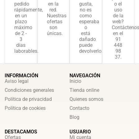
pedido
en la
gusta,
o el
rápidamente,
red.
no es
uso
en un
Nuestras
como
de la
plazo
ofertas
esperaba
web?
máximo
son
o
Contácteno
de 2 -
únicas.
está
en el
3
dañado
91
días
puede
448
laborables.
devolverlo.
98
37.
INFORMACIÓN
NAVEGACIÓN
Aviso legal
Inicio
Condiciones generales
Tienda online
Política de privacidad
Quienes somos
Política de cookies
Contacto
Blog
DESTACAMOS
USUARIO
Ofertas
Mi cuenta