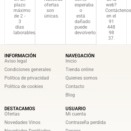
plazo
ofertas
esperaba
web?
máximo
son
o
Contácteno
de 2 -
únicas.
está
en el
3
dañado
91
días
puede
448
laborables.
devolverlo.
98
37.
INFORMACIÓN
NAVEGACIÓN
Aviso legal
Inicio
Condiciones generales
Tienda online
Política de privacidad
Quienes somos
Política de cookies
Contacto
Blog
DESTACAMOS
USUARIO
Ofertas
Mi cuenta
Novedades Vinos
Contraseña perdida
Novedades Destilados
Deseos