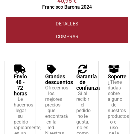
40,95
€
Francisco Barona 2024
DETALLES
COMPRAR
Envío
Grandes
Garantía
Soporte
48 -
descuentos
de
¿Tiene
72
confianza
Ofrecemos
dudas
horas
los
Si al
sobre
Le
mejores
recibir
alguno
hacemos
precios
el
de
llegar
que
pedido
nuestros
su
encontrará
no le
productos
pedido
en la
gusta,
o el
rápidamente,
red.
no es
uso
en un
Nuestras
como
de la