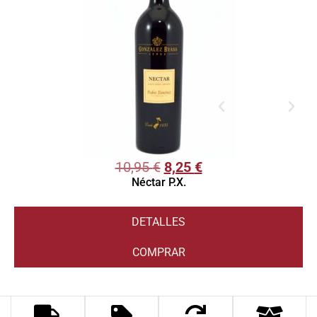
10,95
€
8,25
€
Néctar P.X.
DETALLES
COMPRAR