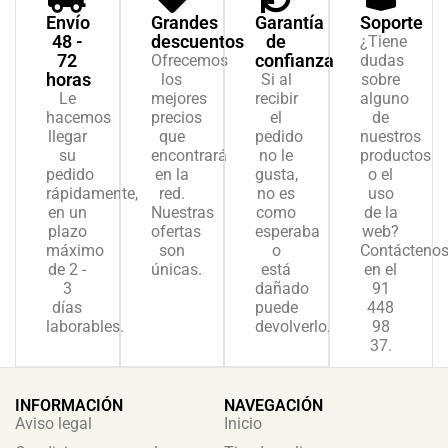
Envío
Grandes
Garantía
Soporte
48 -
descuentos
de
¿Tiene
72
confianza
Ofrecemos
dudas
horas
los
Si al
sobre
Le
mejores
recibir
alguno
hacemos
precios
el
de
llegar
que
pedido
nuestros
su
encontrará
no le
productos
pedido
en la
gusta,
o el
rápidamente,
red.
no es
uso
en un
Nuestras
como
de la
plazo
ofertas
esperaba
web?
máximo
son
o
Contácteno
de 2 -
únicas.
está
en el
3
dañado
91
días
puede
448
laborables.
devolverlo.
98
37.
INFORMACIÓN
NAVEGACIÓN
Aviso legal
Inicio