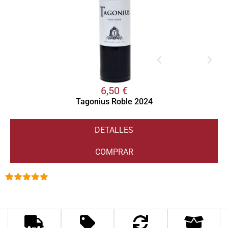
6,50
€
Tagonius Roble 2024
DETALLES
COMPRAR
Valorado
1
con
5.00
de
5 en base
a
valoración
de un