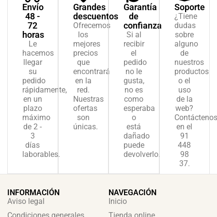
cliente
Envío
Grandes
Garantía
Soporte
48 -
descuentos
de
¿Tiene
72
confianza
Ofrecemos
dudas
horas
los
Si al
sobre
Le
mejores
recibir
alguno
hacemos
precios
el
de
llegar
que
pedido
nuestros
su
encontrará
no le
productos
pedido
en la
gusta,
o el
rápidamente,
red.
no es
uso
en un
Nuestras
como
de la
plazo
ofertas
esperaba
web?
máximo
son
o
Contácteno
de 2 -
únicas.
está
en el
3
dañado
91
días
puede
448
laborables.
devolverlo.
98
37.
INFORMACIÓN
NAVEGACIÓN
Aviso legal
Inicio
Condiciones generales
Tienda online