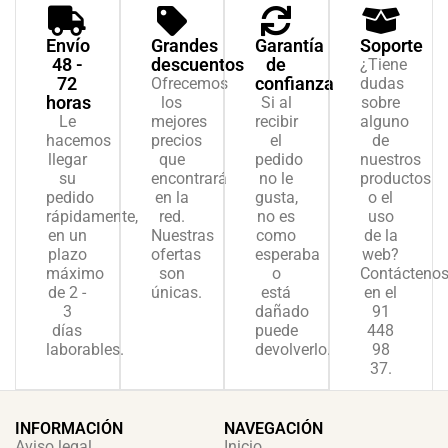
Envío
Grandes
Garantía
Soporte
48 -
descuentos
de
¿Tiene
72
confianza
Ofrecemos
dudas
horas
los
Si al
sobre
Le
mejores
recibir
alguno
hacemos
precios
el
de
llegar
que
pedido
nuestros
su
encontrará
no le
productos
pedido
en la
gusta,
o el
rápidamente,
red.
no es
uso
en un
Nuestras
como
de la
plazo
ofertas
esperaba
web?
máximo
son
o
Contácteno
de 2 -
únicas.
está
en el
3
dañado
91
días
puede
448
laborables.
devolverlo.
98
37.
INFORMACIÓN
NAVEGACIÓN
Aviso legal
Inicio