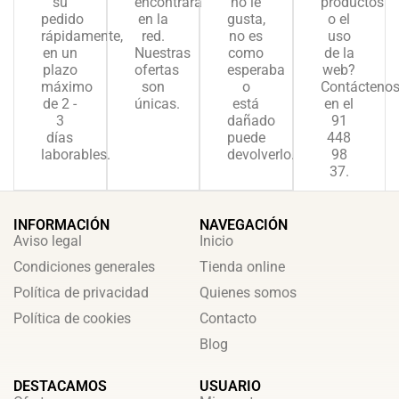
su
encontrará
no le
productos
pedido
en la
gusta,
o el
rápidamente,
red.
no es
uso
en un
Nuestras
como
de la
plazo
ofertas
esperaba
web?
máximo
son
o
Contácteno
de 2 -
únicas.
está
en el
3
dañado
91
días
puede
448
laborables.
devolverlo.
98
37.
INFORMACIÓN
NAVEGACIÓN
Aviso legal
Inicio
Condiciones generales
Tienda online
Política de privacidad
Quienes somos
Política de cookies
Contacto
Blog
DESTACAMOS
USUARIO