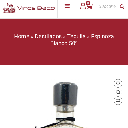
0
Home
»
Destilados
»
Tequila
»
Espinoza
Blanco 50º