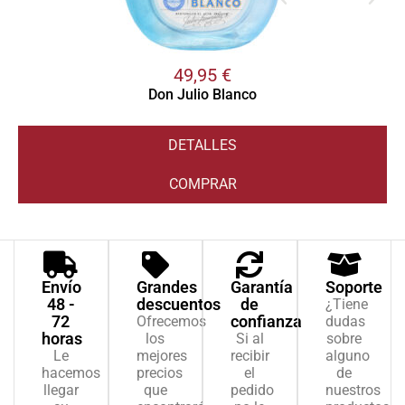
49,95
€
Don Julio Blanco
DETALLES
COMPRAR
Envío
Grandes
Garantía
Soporte
48 -
descuentos
de
¿Tiene
72
confianza
Ofrecemos
dudas
horas
los
Si al
sobre
Le
mejores
recibir
alguno
hacemos
precios
el
de
llegar
que
pedido
nuestros