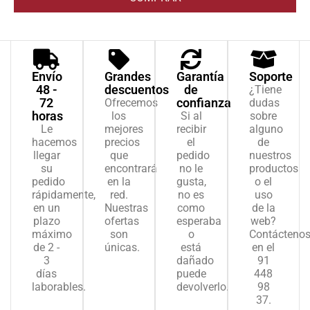
Envío
Grandes
Garantía
Soporte
48 -
descuentos
de
¿Tiene
72
confianza
Ofrecemos
dudas
horas
los
Si al
sobre
Le
mejores
recibir
alguno
hacemos
precios
el
de
llegar
que
pedido
nuestros
su
encontrará
no le
productos
pedido
en la
gusta,
o el
rápidamente,
red.
no es
uso
en un
Nuestras
como
de la
plazo
ofertas
esperaba
web?
máximo
son
o
Contácteno
de 2 -
únicas.
está
en el
3
dañado
91
días
puede
448
laborables.
devolverlo.
98
37.