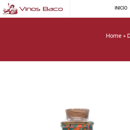
INICIO
Home
»
D