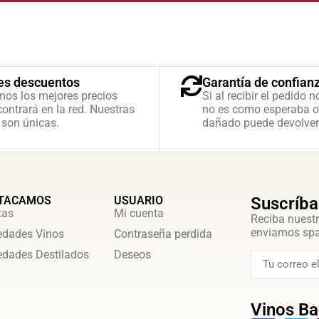
es descuentos
Garantía de confian
mos los mejores precios
Si al recibir el pedido n
ontrará en la red. Nuestras
no es como esperaba o
 son únicas.
dañado puede devolver
TACAMOS
USUARIO
Suscríba
tas
Mi cuenta
Reciba nuestr
enviamos sp
dades Vinos
Contraseña perdida
dades Destilados
Deseos
Vinos Ba