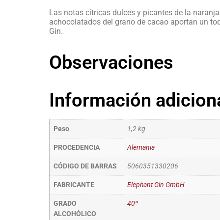
Las notas cítricas dulces y picantes de la naran
achocolatados del grano de cacao aportan un toq
Gin.
Observaciones
Información adicion
Peso
1,2 kg
PROCEDENCIA
Alemania
CÓDIGO DE BARRAS
5060351330206
FABRICANTE
Elephant Gin GmbH
GRADO
40º
ALCOHÓLICO