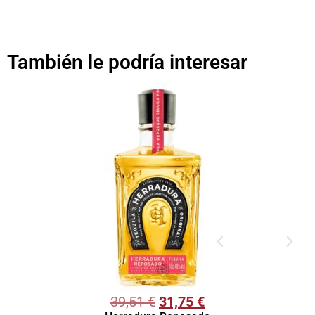
También le podría interesar
39,51
€
31,75
€