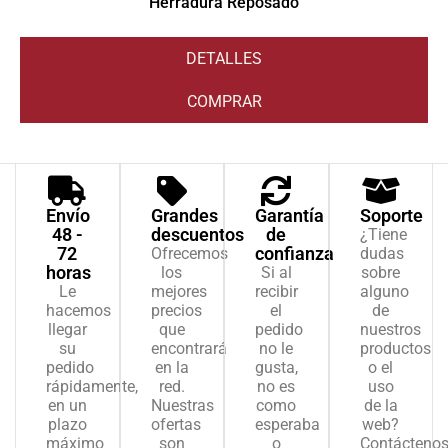
Herradura Reposado
DETALLES
COMPRAR
Envío
Grandes
Garantía
Soporte
48 -
descuentos
de
¿Tiene
72
confianza
Ofrecemos
dudas
horas
los
Si al
sobre
Le
mejores
recibir
alguno
hacemos
precios
el
de
llegar
que
pedido
nuestros
su
encontrará
no le
productos
pedido
en la
gusta,
o el
rápidamente,
red.
no es
uso
en un
Nuestras
como
de la
plazo
ofertas
esperaba
web?
máximo
son
o
Contácteno