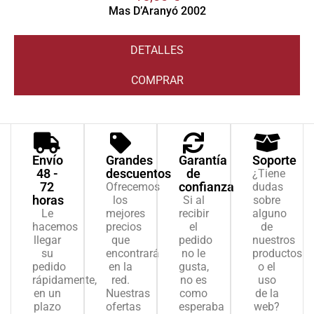
Mas D’Aranyó 2002
DETALLES
COMPRAR
Envío
Grandes
Garantía
Soporte
48 -
descuentos
de
¿Tiene
72
confianza
Ofrecemos
dudas
horas
los
Si al
sobre
Le
mejores
recibir
alguno
hacemos
precios
el
de
llegar
que
pedido
nuestros
su
encontrará
no le
productos
pedido
en la
gusta,
o el
rápidamente,
red.
no es
uso
en un
Nuestras
como
de la
plazo
ofertas
esperaba
web?