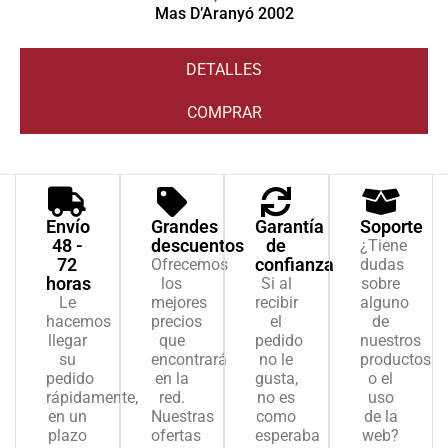
Mas D’Aranyó 2002
DETALLES
COMPRAR
Envío
Grandes
Garantía
Soporte
48 -
descuentos
de
¿Tiene
72
confianza
Ofrecemos
dudas
horas
los
Si al
sobre
Le
mejores
recibir
alguno
hacemos
precios
el
de
llegar
que
pedido
nuestros
su
encontrará
no le
productos
pedido
en la
gusta,
o el
rápidamente,
red.
no es
uso
en un
Nuestras
como
de la
plazo
ofertas
esperaba
web?