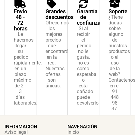
Envío
Grandes
Garantía
Soporte
48 -
descuentos
de
¿Tiene
72
confianza
Ofrecemos
dudas
horas
los
Si al
sobre
Le
mejores
recibir
alguno
hacemos
precios
el
de
llegar
que
pedido
nuestros
su
encontrará
no le
productos
pedido
en la
gusta,
o el
rápidamente,
red.
no es
uso
en un
Nuestras
como
de la
plazo
ofertas
esperaba
web?
máximo
son
o
Contácteno
de 2 -
únicas.
está
en el
3
dañado
91
días
puede
448
laborables.
devolverlo.
98
37.
INFORMACIÓN
NAVEGACIÓN
Aviso legal
Inicio