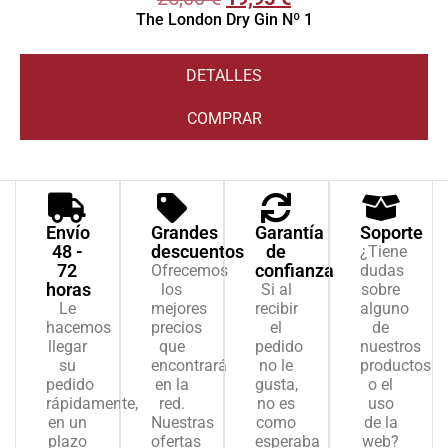
The London Dry Gin Nº 1
DETALLES
COMPRAR
Envío
Grandes
Garantía
Soporte
48 -
descuentos
de
¿Tiene
72
confianza
Ofrecemos
dudas
horas
los
Si al
sobre
Le
mejores
recibir
alguno
hacemos
precios
el
de
llegar
que
pedido
nuestros
su
encontrará
no le
productos
pedido
en la
gusta,
o el
rápidamente,
red.
no es
uso
en un
Nuestras
como
de la
plazo
ofertas
esperaba
web?