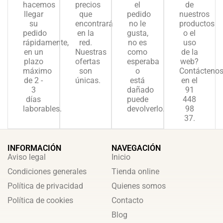
hacemos
precios
el
de
llegar
que
pedido
nuestros
su
encontrará
no le
productos
pedido
en la
gusta,
o el
rápidamente,
red.
no es
uso
en un
Nuestras
como
de la
plazo
ofertas
esperaba
web?
máximo
son
o
Contácteno
de 2 -
únicas.
está
en el
3
dañado
91
días
puede
448
laborables.
devolverlo.
98
37.
INFORMACIÓN
NAVEGACIÓN
Aviso legal
Inicio
Condiciones generales
Tienda online
Política de privacidad
Quienes somos
Política de cookies
Contacto
Blog