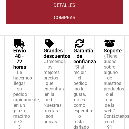
DETALLES
COMPRAR
Envío
Grandes
Garantía
Soporte
48 -
descuentos
de
¿Tiene
72
confianza
Ofrecemos
dudas
horas
los
Si al
sobre
Le
mejores
recibir
alguno
hacemos
precios
el
de
llegar
que
pedido
nuestros
su
encontrará
no le
productos
pedido
en la
gusta,
o el
rápidamente,
red.
no es
uso
en un
Nuestras
como
de la
plazo
ofertas
esperaba
web?
máximo
son
o
Contácteno
de 2 -
únicas.
está
en el
3
dañado
91