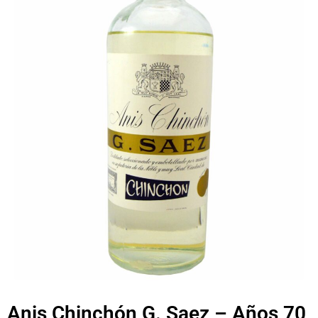
Anis Chinchón G. Saez – Años 70