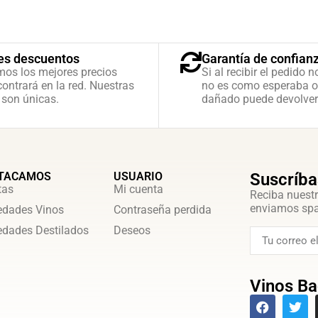
es descuentos
Garantía de confian
mos los mejores precios
Si al recibir el pedido n
ontrará en la red. Nuestras
no es como esperaba o
 son únicas.
dañado puede devolver
TACAMOS
USUARIO
Suscríba
tas
Mi cuenta
Reciba nuestr
enviamos sp
dades Vinos
Contraseña perdida
dades Destilados
Deseos
Vinos Ba