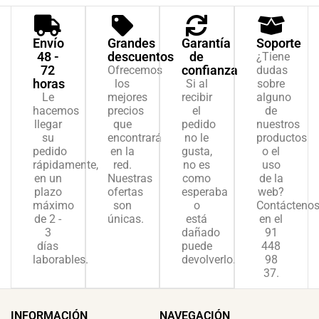
Envío
Grandes
Garantía
Soporte
48 -
descuentos
de
¿Tiene
72
confianza
Ofrecemos
dudas
horas
los
Si al
sobre
Le
mejores
recibir
alguno
hacemos
precios
el
de
llegar
que
pedido
nuestros
su
encontrará
no le
productos
pedido
en la
gusta,
o el
rápidamente,
red.
no es
uso
en un
Nuestras
como
de la
plazo
ofertas
esperaba
web?
máximo
son
o
Contácteno
de 2 -
únicas.
está
en el
3
dañado
91
días
puede
448
laborables.
devolverlo.
98
37.
INFORMACIÓN
NAVEGACIÓN