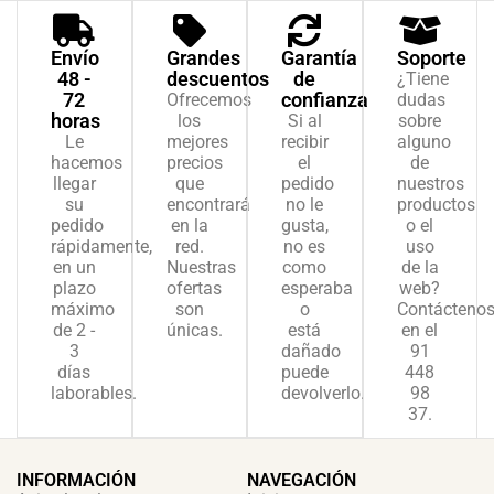
Envío
Grandes
Garantía
Soporte
48 -
descuentos
de
¿Tiene
72
confianza
Ofrecemos
dudas
horas
los
Si al
sobre
Le
mejores
recibir
alguno
hacemos
precios
el
de
llegar
que
pedido
nuestros
su
encontrará
no le
productos
pedido
en la
gusta,
o el
rápidamente,
red.
no es
uso
en un
Nuestras
como
de la
plazo
ofertas
esperaba
web?
máximo
son
o
Contácteno
de 2 -
únicas.
está
en el
3
dañado
91
días
puede
448
laborables.
devolverlo.
98
37.
INFORMACIÓN
NAVEGACIÓN