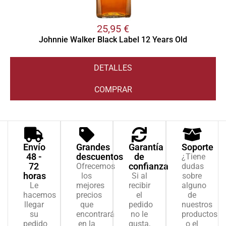
25,95
€
Johnnie Walker Black Label 12 Years Old
DETALLES
COMPRAR
Envío
Grandes
Garantía
Soporte
48 -
descuentos
de
¿Tiene
72
confianza
Ofrecemos
dudas
horas
los
Si al
sobre
Le
mejores
recibir
alguno
hacemos
precios
el
de
llegar
que
pedido
nuestros
su
encontrará
no le
productos
pedido
en la
gusta,
o el