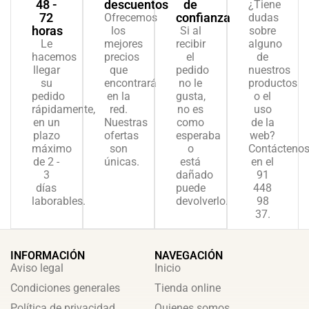
48 -
descuentos
de
¿Tiene
72
confianza
Ofrecemos
dudas
horas
los
Si al
sobre
Le
mejores
recibir
alguno
hacemos
precios
el
de
llegar
que
pedido
nuestros
su
encontrará
no le
productos
pedido
en la
gusta,
o el
rápidamente,
red.
no es
uso
en un
Nuestras
como
de la
plazo
ofertas
esperaba
web?
máximo
son
o
Contácteno
de 2 -
únicas.
está
en el
3
dañado
91
días
puede
448
laborables.
devolverlo.
98
37.
INFORMACIÓN
NAVEGACIÓN
Aviso legal
Inicio
Condiciones generales
Tienda online
Política de privacidad
Quienes somos