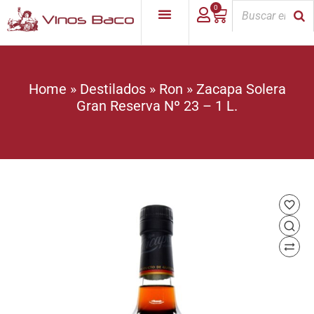
0
Home
»
Destilados
»
Ron
»
Zacapa Solera
Gran Reserva Nº 23 – 1 L.