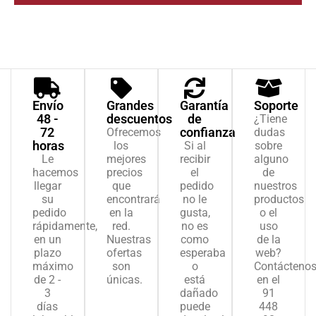
Envío
Grandes
Garantía
Soporte
48 -
descuentos
de
¿Tiene
72
confianza
Ofrecemos
dudas
horas
los
Si al
sobre
Le
mejores
recibir
alguno
hacemos
precios
el
de
llegar
que
pedido
nuestros
su
encontrará
no le
productos
pedido
en la
gusta,
o el
rápidamente,
red.
no es
uso
en un
Nuestras
como
de la
plazo
ofertas
esperaba
web?
máximo
son
o
Contácteno
de 2 -
únicas.
está
en el
3
dañado
91
días
puede
448