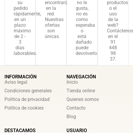
su
encontrará
no le
productos
pedido
en la
gusta,
o el
rápidamente,
red.
no es
uso
en un
Nuestras
como
de la
plazo
ofertas
esperaba
web?
máximo
son
o
Contácteno
de 2 -
únicas.
está
en el
3
dañado
91
días
puede
448
laborables.
devolverlo.
98
37.
INFORMACIÓN
NAVEGACIÓN
Aviso legal
Inicio
Condiciones generales
Tienda online
Política de privacidad
Quienes somos
Política de cookies
Contacto
Blog
DESTACAMOS
USUARIO