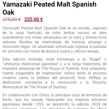
Yamazaki Peated Malt Spanish
Oak
275,00
€
225,00
€
Yamazaki Peated Malt Spanish Oak es un whisky Japonés
de la casa Yamzaki, de color ámbar oscuro se abre
suavemente con notas ahumadas en la nariz y brinda ricos
sabores florales de mermelada de naranja amarga y
chocolate negro. Un ahumado sofisticado ingresa al paladar
en armonía con notas de dulzura suave y cítricos tenues.
Esta edición limitada rinde homenaje a la “Kogei” o
“artesanía tradicional japonesa” y a la larga trayectoria de
maestría artesanal de The House of Suntory. Esta artesanía,
fuente inagotable de inspiración, valora tanto el proceso
creativo como la belleza del producto final. Refleja la
dedicación constante a la innovación y la filosofía
Monozukuri de The House of Suntory.
En colaboración con Chiso, la principal casa de kimonos de
Kioto, que ha estado fabricando los mejores kimonos
japoneses desde 1555, se desarrolló la edición 2024 de
kimonos japoneses. Los creadores de patrones de Chiso