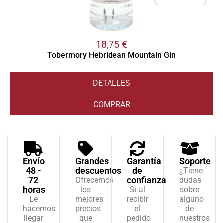
18,75
€
Tobermory Hebridean Mountain Gin
DETALLES
COMPRAR
Envío
Grandes
Garantía
Soporte
48 -
descuentos
de
¿Tiene
72
confianza
Ofrecemos
dudas
horas
los
Si al
sobre
Le
mejores
recibir
alguno
hacemos
precios
el
de
llegar
que
pedido
nuestros