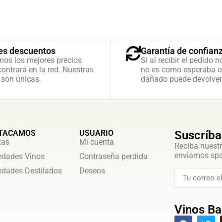
es descuentos
Garantía de confian
mos los mejores precios
Si al recibir el pedido n
ontrará en la red. Nuestras
no es como esperaba o
 son únicas.
dañado puede devolver
TACAMOS
USUARIO
Suscríba
tas
Mi cuenta
Reciba nuestr
enviamos sp
dades Vinos
Contraseña perdida
dades Destilados
Deseos
Vinos Ba