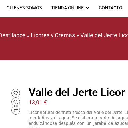
QUIENES SOMOS
TIENDA ONLINE
CONTACTO
Destilados
»
Licores y Cremas
»
Valle del Jerte Lic
Valle del Jerte Lico
13,01
€
Licor natural de fruta fresca del Valle del Jerte. 
montañas y el agua. Se elabora a partir del agua
endulzándose después con un jarabe de azúcar.