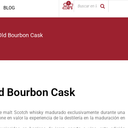
0
BLOG
Old Bourbon Cask
ld Bourbon Cask
le malt Scotch whisky madurado exclusivamente durante una
e en valor la experiencia de la destilería en la maduración en