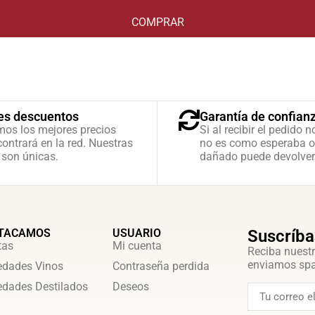
COMPRAR
es descuentos
Garantía de confian
mos los mejores precios
Si al recibir el pedido n
ontrará en la red. Nuestras
no es como esperaba o
 son únicas.
dañado puede devolver
TACAMOS
USUARIO
Suscríba
tas
Mi cuenta
Reciba nuestr
enviamos sp
dades Vinos
Contraseña perdida
dades Destilados
Deseos