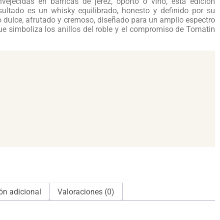
vejecidas en barricas de jerez, oporto o vino, esta edición
esultado es un whisky equilibrado, honesto y definido por su
co dulce, afrutado y cremoso, diseñado para un amplio espectro
 simboliza los anillos del roble y el compromiso de Tomatin
ón adicional
Valoraciones (0)