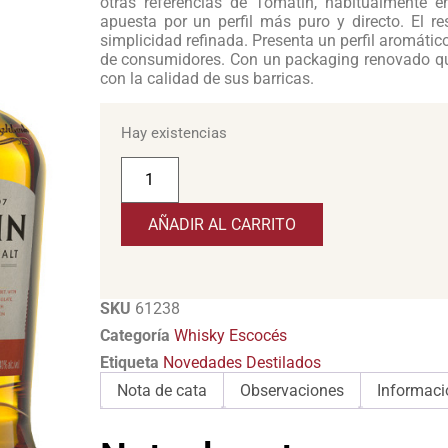
otras referencias de Tomatin, habitualmente en
apuesta por un perfil más puro y directo. El r
simplicidad refinada. Presenta un perfil aromáti
de consumidores. Con un packaging renovado que
con la calidad de sus barricas.
Hay existencias
AÑADIR AL CARRITO
SKU
61238
Categoría
Whisky Escocés
Etiqueta
Novedades Destilados
Nota de cata
Observaciones
Informaci