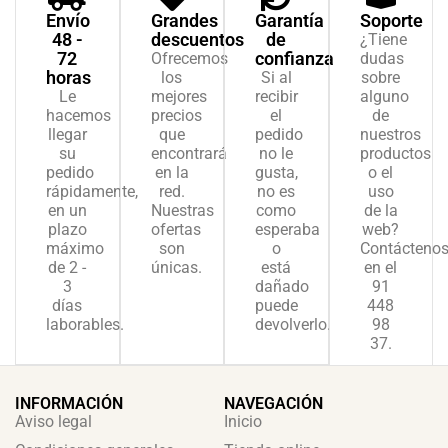
Envío
Grandes
Garantía
Soporte
48 -
descuentos
de
¿Tiene
72
confianza
Ofrecemos
dudas
horas
los
Si al
sobre
Le
mejores
recibir
alguno
hacemos
precios
el
de
llegar
que
pedido
nuestros
su
encontrará
no le
productos
pedido
en la
gusta,
o el
rápidamente,
red.
no es
uso
en un
Nuestras
como
de la
plazo
ofertas
esperaba
web?
máximo
son
o
Contácteno
de 2 -
únicas.
está
en el
3
dañado
91
días
puede
448
laborables.
devolverlo.
98
37.
INFORMACIÓN
NAVEGACIÓN
Aviso legal
Inicio