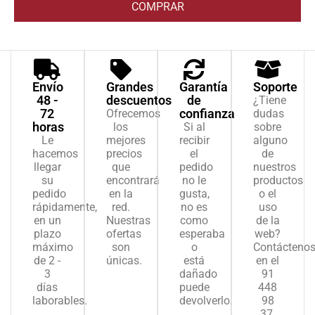
COMPRAR
Envío
Grandes
Garantía
Soporte
48 -
descuentos
de
¿Tiene
72
confianza
Ofrecemos
dudas
horas
los
Si al
sobre
Le
mejores
recibir
alguno
hacemos
precios
el
de
llegar
que
pedido
nuestros
su
encontrará
no le
productos
pedido
en la
gusta,
o el
rápidamente,
red.
no es
uso
en un
Nuestras
como
de la
plazo
ofertas
esperaba
web?
máximo
son
o
Contácteno
de 2 -
únicas.
está
en el
3
dañado
91
días
puede
448
laborables.
devolverlo.
98
37.